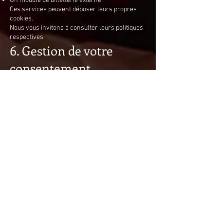
Un module de billetterie externe
Ces services peuvent déposer leurs propres
cookies.
Nous vous invitons à consulter leurs politiques
respectives.
6. Gestion de votre
consentement
Lors de votre première visite, un bandeau de
gestion des cookies vous permet :
D’accepter tous les cookies
De refuser les cookies non essentiels
De personnaliser vos choix
Vous pouvez modifier votre consentement à
tout moment via le lien “Paramètres des
cookies” accessible en bas de page.
7. Durée de conservation
Conformément aux recommandations de la
CNIL :
Les cookies sont conservés 13 mois maximum.
Votre choix de consentement est conservé 6
mois.