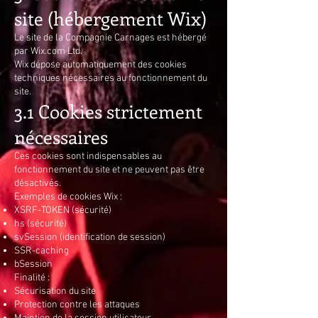
site (hébergement Wix)
Le site de la Compagnie Carnages est hébergé
par Wix.com Ltd.
Wix dépose automatiquement des cookies
techniques nécessaires au fonctionnement du
site.
3.1 Cookies strictement
nécessaires
Ces cookies sont indispensables au
fonctionnement du site et ne peuvent pas être
désactivés.
Exemples de cookies Wix :
XSRF-TOKEN (sécurité)
hs (sécurité)
svSession (identification de session)
SSR-caching
bSession
Finalité :
Sécurisation du site
Protection contre les attaques