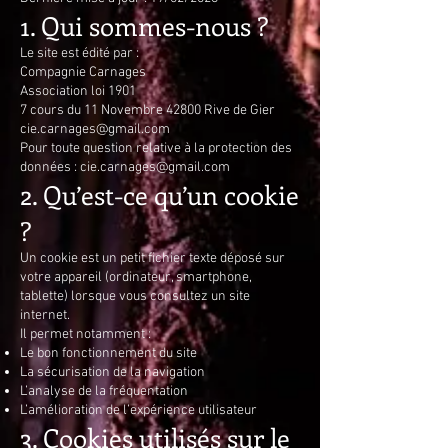
1. Qui sommes-nous ?
Le site est édité par :
Compagnie Carnages
Association loi 1901
7 cours du 11 Novembre 42800 Rive de Gier
cie.carnages@gmail.com
Pour toute question relative à la protection des
données :
cie.carnages@gmail.com
2. Qu’est-ce qu’un cookie
?
Un cookie est un petit fichier texte déposé sur
votre appareil (ordinateur, smartphone,
tablette) lorsque vous consultez un site
internet.
Il permet notamment :
Le bon fonctionnement du site
La sécurisation de la navigation
L’analyse de la fréquentation
L’amélioration de l’expérience utilisateur
3. Cookies utilisés sur le